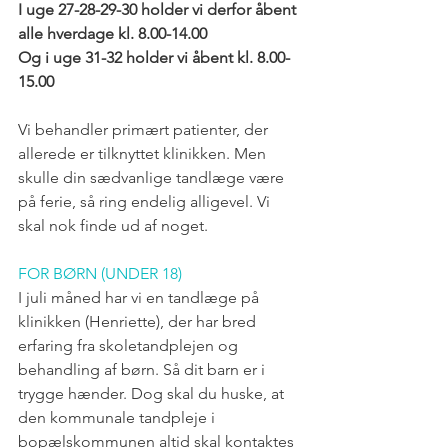
I uge 27-28-29-30 holder vi derfor åbent 
alle hverdage kl. 8.00-14.00
Og i uge 31-32 holder vi åbent kl. 8.00-
15.00
Vi behandler primært patienter, der 
allerede er tilknyttet klinikken. Men 
skulle din sædvanlige tandlæge være 
på ferie, så ring endelig alligevel. Vi 
skal nok finde ud af noget.
FOR BØRN (UNDER 18)
I juli måned har vi en tandlæge på 
klinikken (Henriette), der har bred 
erfaring fra skoletandplejen og 
behandling af børn. Så dit barn er i 
trygge hænder. Dog skal du huske, at 
den kommunale tandpleje i 
bopælskommunen 
altid
 skal kontaktes 