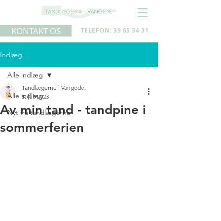
KONTAKT OS
TELEFON: 39 65 34 31
Indlæg
Alle indlæg
Tandlægerne i Vangede
Alle indlæg
5. jul. 2023
Av min tand - tandpine i
Nyt fra tandlægerne
sommerferien