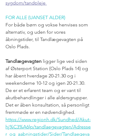
sygdom/tandpleje
FOR ALLE (UANSET ALDER)
For både børn og vokse henvises som 
alternativ, og uden for vores 
åbningstider, til Tandlægevagten på 
Oslo Plads. 
Tandlægevagten
 ligger lige ved siden 
af Østerport Station (Oslo Plads 14) og 
har åbent hverdage 20-21.30 og i 
weekenderne 10-12 og igen 20-21.30.
De er et erfarent team og er vant til 
akutbehandlinger i alle aldersgrupper. 
Det er åben konsultation, så personligt 
fremmøde er en nødvendighed.
https://www.regionh.dk/Sundhed/Akut-
hj%C3%A6lp/tandlaegevagten/Adresse
r_og_aabningstider/Sider/Tandlaegeva