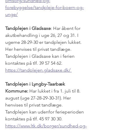
omsorg/sundhed-og-
forebyggelse/tandpleje-for-boern-og-
unge/
Tandplejen i Gladsaxe
: Har åbent for 
akutbehandling i uge 26, 27 og 31. I 
ugerne 28-29-30 er tandplejen lukket. 
Her henvises til privat tandlæge. 
Tandplejen i Gladsaxe kan i ferien 
kontaktes på tlf. 39 57 54 62.
https://tandplejen.gladsaxe.dk/
Tandplejen i Lyngby-Taarbæk 
Kommune:
 Har lukket i fra 1. juli til 8. 
august (uge 27-28-29-30-31). Her 
henvises til privat tandlæge. 
Tandplejen kan udenfor ferieperioden 
kontaktes på tlf. 45 97 30 30.
https://www.ltk.dk/borger/sundhed-og-