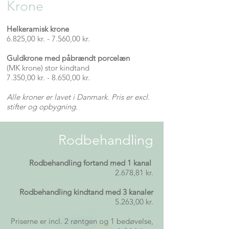
Krone
Helkeramisk krone
6.825
,00
kr. - 7.560,00 kr.
Guldkrone med påbrændt porcelæn
(MK krone) stor kindtand
7.350,00 kr. - 8.650,00 kr.
Alle kroner er lavet i Danmark. Pris er excl.
stifter og opbygning.
Rodbehandling
Rodbehandling fortand med 1 kanal
2.678,81 kr.
Rodbehandling kindtand med 3 kanaler
5.263,00 kr.
Priserne er incl. 2 røntgen og 1 bedøvelse,