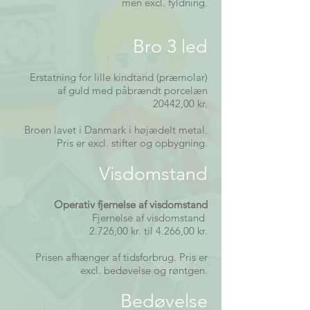
men excl. fyldning.
Bro 3 led
Erstatning for lille kindtand (præmolar)
af guld med påbrændt porcelæn
20442,00
kr.
Broen lavet i Danmark i højædelt metal.
Pris er excl. stifter og opbygning.
Visdomstand
Operativ fjernelse af visdomstand
Fjernelse af visdomstand
2.726,00 kr. til 4.266,00 kr.
Prisen afhænger af tidsforbrug. Pris er
excl. bedøvelse og røntgen.
Bedøvelse