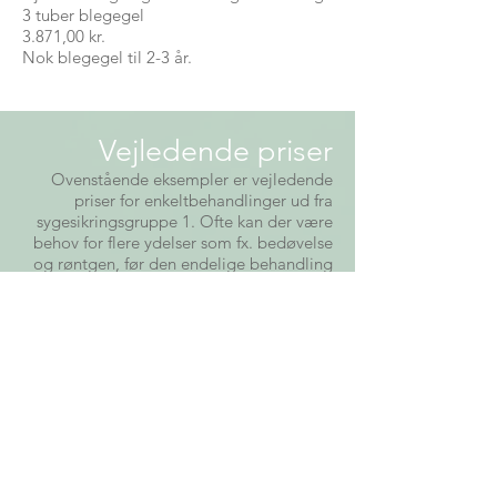
3 tuber blegegel
3.871,00 kr.
Nok blegegel til 2-3 år.
Vejledende priser
Ovenstående eksempler er vejledende
priser for enkeltbehandlinger ud fra
sygesikringsgruppe 1. Ofte kan der være
behov for flere ydelser som fx. bedøvelse
og røntgen, før den endelige behandling
kan foretages. For en mere præcis pris på
din behandling er du altid velkommen til
at henvende dig på klinikken og få et
overslag.
Nedenfor finder du vores detaljerede
prislister for ydelser hhv. med og uden
sygesikringstilskud.
Priser på ydelser, der ikke har
sygesikringstilskud (Klik for at se den)