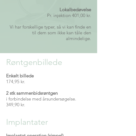
Lokalbedøvelse
Pr. injektion 401,00 kr.
Vi har forskellige typer, så vi kan finde en
til dem som ikke kan tåle den
almindelige.
Røntgenbillede
Enkelt billede
174,95 kr.
2 stk sammenbidsrøntgen
i forbindelse med årsundersøgelse.
349,90 kr.
Implantater
Implantat operation (simpel)