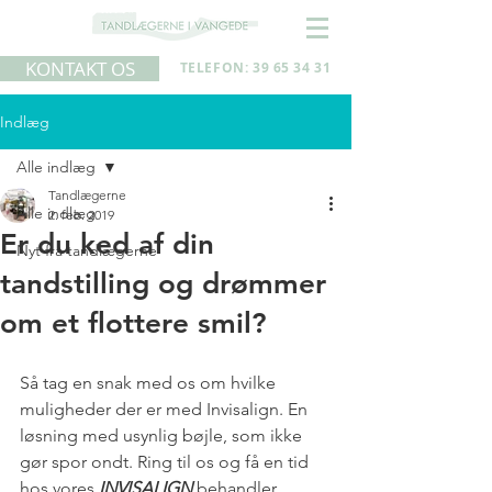
KONTAKT OS
TELEFON: 39 65 34 31
Indlæg
Alle indlæg
Tandlægerne
Alle indlæg
2. feb. 2019
Er du ked af din
Nyt fra tandlægerne
tandstilling og drømmer
om et flottere smil?
Så tag en snak med os om hvilke 
muligheder der er med Invisalign. En 
løsning med usynlig bøjle, som ikke 
gør spor ondt. Ring til os og få en tid 
hos vores 
INVISALIGN
 behandler.    