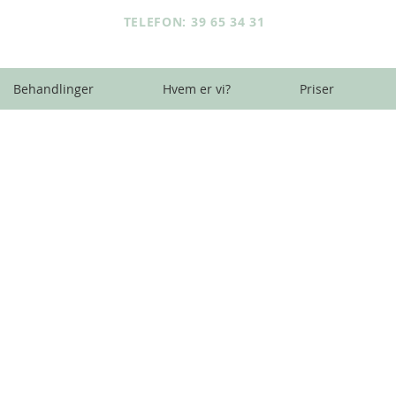
TELEFON: 39 65 34 31
Behandlinger
Hvem er vi?
Priser
AKUT
Å
TANDLÆGE
vis du