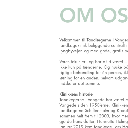
OM O
Velkommen til Tandlægerne i Vangede
tandlægeklinik beliggende centralt i
Lyngbyvejen og med gode, gratis p
Vores fokus er - og har altid været 
ikke kun på tænderne. Og huske på
rigtige behandling for én person, ik
løsning for en anden, selvom udgan
måske er det samme.
Klinikkens historie
Tandlægerne i Vangede har været en 
Vangede siden 1950’erne. Klinikken b
tandlægerne Schifter-Holm og Krons
sammen helt frem til 2003, hvor H
gjorde hans datter, Henriette Holm
januar 2019 kom tandlæge Lars Hans