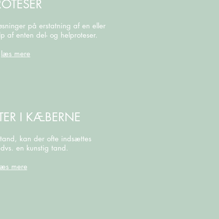
ROTESER
øsninger på erstatning af en eller
p af enten del- og helproteser.
læs mere
TER I KÆBERNE
tand, kan der ofte indsættes
 dvs. en kunstig tand.
læs mere