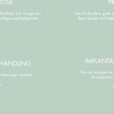
TOSE
P
Klinikken har mange års
Der findes flere gode l
kellige sværhedsgrader.
flere tænder ved hjæl
IMPLANTA
HANDLING
Hvis du mangler en 
e løsninger omfatter.
et implantat,
e