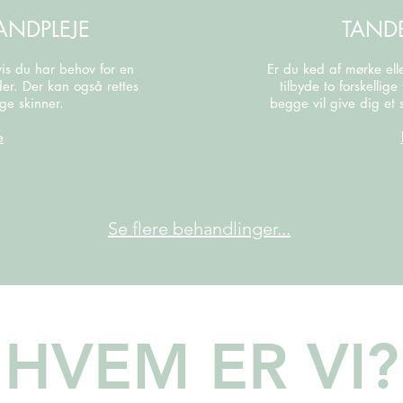
ANDPLEJE
TAND
vis du har behov for en
Er du ked af mørke ell
der. Der kan også rettes
tilbyde to forskellig
ge skinner.
begge vil give dig et 
e
Se flere behandlinger...
HVEM ER VI?