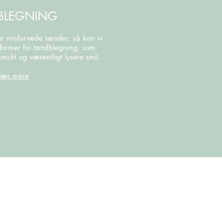
BLEGNING
er misfarvede tænder, så kan vi
e former for tandblegning, som
smukt og væsentligt lysere smil.
læs mere