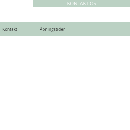
KONTAKT OS
Kontakt
Åbningstider
BNINGSTIDER
KLIK HER
For at gå til Åbningstider