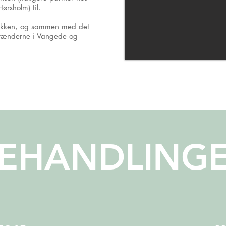
ørsholm) til.
inikken, og sammen med det
 tænderne i Vangede og
EHANDLING