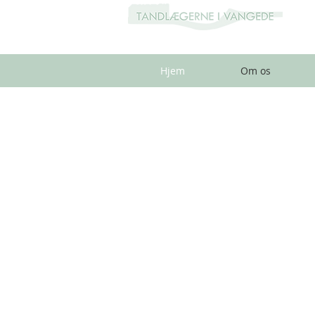
Hjem
Om os
KONTAKT
KLIK HER
Kontakt gerne klinikken telefonisk, h
ønsker en tid: 3965 3431