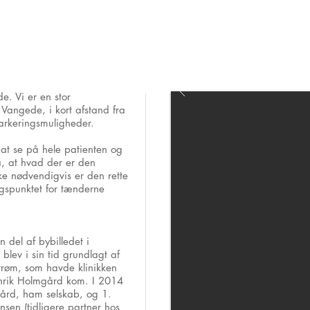
S
. Vi er en stor
 Vangede, i kort afstand fra
arkeringsmuligheder.
– at se på hele patienten og
, at hvad der er den
ke nødvendigvis er den rette
gspunktet for tænderne
del af bybilledet i
lev i sin tid grundlagt af
trøm, som havde klinikken
enrik Holmgård kom. I 2014
gård, ham selskab, og 1.
en (tidligere partner hos