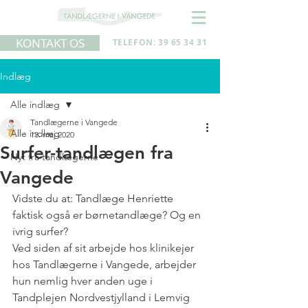
KONTAKT OS
TELEFON: 39 65 34 31
Indlæg
Alle indlæg
Tandlægerne i Vangede
Alle indlæg
13. maj 2020
Surfer-tandlægen fra
Nyt fra tandlægerne
Vangede
Vidste du at: Tandlæge Henriette 
faktisk også er børnetandlæge? Og en 
ivrig surfer?
Ved siden af sit arbejde hos klinikejer 
hos Tandlægerne i Vangede, arbejder 
hun nemlig hver anden uge i 
Tandplejen Nordvestjylland i Lemvig 