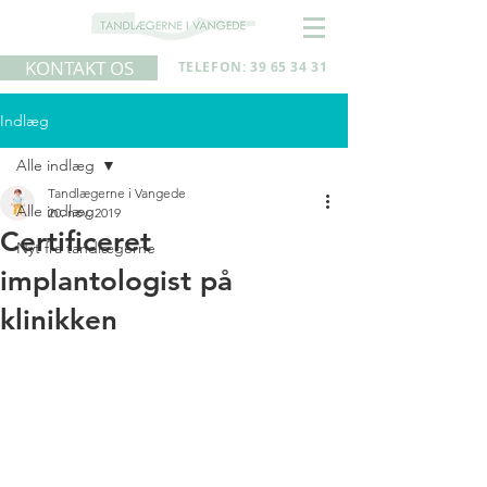
KONTAKT OS
TELEFON: 39 65 34 31
Indlæg
Alle indlæg
Tandlægerne i Vangede
Alle indlæg
20. nov. 2019
Certificeret
Nyt fra tandlægerne
implantologist på
klinikken