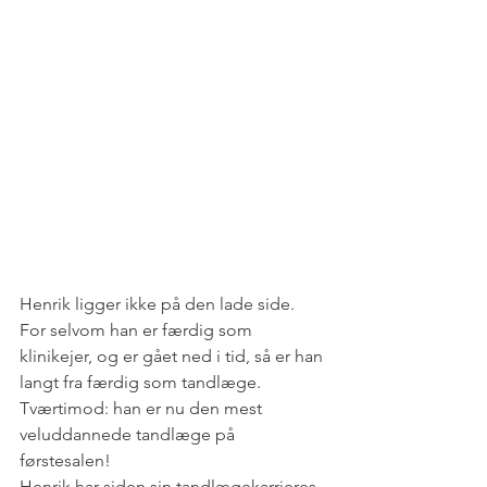
Henrik ligger ikke på den lade side. 
For selvom han er færdig som 
klinikejer, og er gået ned i tid, så er han 
langt fra færdig som tandlæge. 
Tværtimod: han er nu den mest 
veluddannede tandlæge på 
førstesalen!
Henrik har siden sin tandlægekarrieres 